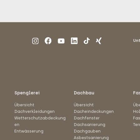
Un
Spenglerei
Dachbau
Fa
Übersicht
Übersicht
Übe
Dachverkleidungen
Dacheindeckungen
Ho
Wetterschutzabdeckung
Dachfenster
Fa
en
Dachsanierung
Ter
Entwässerung
Dachgauben
Asbestsanierung