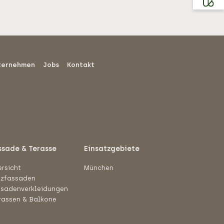
ternehmen
Jobs
Kontakt
ssade & Terasse
Einsatzgebiete
rsicht
München
lzfassaden
ssadenverkleidungen
rassen & Balkone