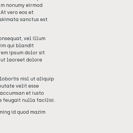
diam nonumy eirmod
At vero eos et
takimata sanctus est
consequat, vel illum
sim qui blandit
rem ipsum dolor sit
 ut laoreet dolore
obortis nisl ut aliquip
utate velit esse
t accumsan et iusto
 feugait nulla facilisi.
oming id quod mazim