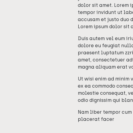
dolor sit amet. Lorem 
tempor invidunt ut lab
accusam et justo duo d
Lorem ipsum dolor sit 
Duis autem vel eum iriu
dolore eu feugiat nulla
praesent luptatum zzril
amet, consectetuer adi
magna aliquam erat vo
Ut wisi enim ad minim v
ex ea commodo consequa
molestie consequat, vel
odio dignissim qui blan
Nam liber tempor cum 
placerat facer