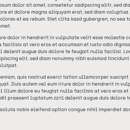
ipsum dolor sit amet, consetetur sadipscing elitr, sed 
ore et dolore magna aliquyam erat, sed diam voluptua. 
olores et ea rebum. Stet clita kasd gubergren, no sea 
amet.
re dolor in hendrerit in vulputate velit esse molestie 
 facilisis at vero eros et accumsan et iusto odio dignis
 delenit augue duis dolore te feugait nulla facilisi. Lo
piscing elit, sed diam nonummy nibh euismod tincidunt
lutpat.
eniam, quis nostrud exerci tation ullamcorper suscipit l
t. Duis autem vel eum iriure dolor in hendrerit in vulp
 illum dolore eu feugiat nulla facilisis at vero eros e
dit praesent luptatum zzril delenit augue duis dolore te
soluta nobis eleifend option congue nihil imperdiet d