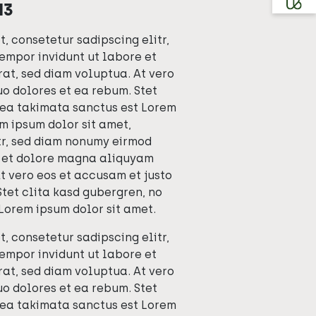
H3
, consetetur sadipscing elitr,
empor invidunt ut labore et
at, sed diam voluptua. At vero
uo dolores et ea rebum. Stet
sea takimata sanctus est Lorem
m ipsum dolor sit amet,
tr, sed diam nonumy eirmod
e et dolore magna aliquyam
t vero eos et accusam et justo
Stet clita kasd gubergren, no
Lorem ipsum dolor sit amet.
, consetetur sadipscing elitr,
empor invidunt ut labore et
at, sed diam voluptua. At vero
uo dolores et ea rebum. Stet
sea takimata sanctus est Lorem